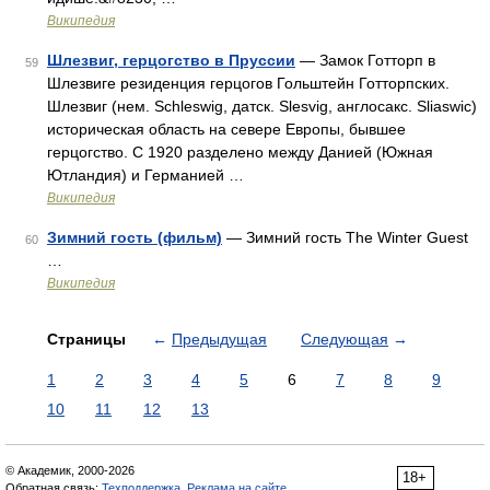
Википедия
Шлезвиг, герцогство в Пруссии
— Замок Готторп в
59
Шлезвиге резиденция герцогов Гольштейн Готторпских.
Шлезвиг (нем. Schleswig, датск. Slesvig, англосакс. Sliaswic)
историческая область на севере Европы, бывшее
герцогство. С 1920 разделено между Данией (Южная
Ютландия) и Германией …
Википедия
Зимний гость (фильм)
— Зимний гость The Winter Guest
60
…
Википедия
Страницы
←
Предыдущая
Следующая
→
1
2
3
4
5
6
7
8
9
10
11
12
13
© Академик, 2000-2026
18+
Обратная связь:
Техподдержка
,
Реклама на сайте