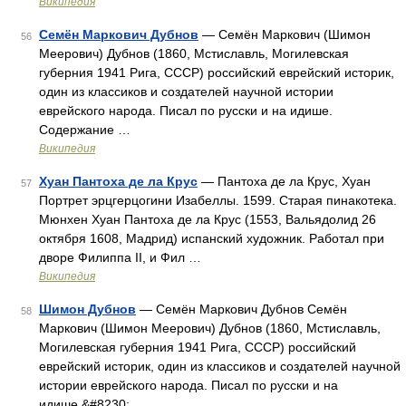
Википедия
Семён Маркович Дубнов
— Семён Маркович (Шимон
56
Меерович) Дубнов (1860, Мстиславль, Могилевская
губерния 1941 Рига, СССР) российский еврейский историк,
один из классиков и создателей научной истории
еврейского народа. Писал по русски и на идише.
Содержание …
Википедия
Хуан Пантоха де ла Крус
— Пантоха де ла Крус, Хуан
57
Портрет эрцгерцогини Изабеллы. 1599. Старая пинакотека.
Мюнхен Хуан Пантоха де ла Крус (1553, Вальядолид 26
октября 1608, Мадрид) испанский художник. Работал при
дворе Филиппа II, и Фил …
Википедия
Шимон Дубнов
— Семён Маркович Дубнов Семён
58
Маркович (Шимон Меерович) Дубнов (1860, Мстиславль,
Могилевская губерния 1941 Рига, СССР) российский
еврейский историк, один из классиков и создателей научной
истории еврейского народа. Писал по русски и на
идише.&#8230; …