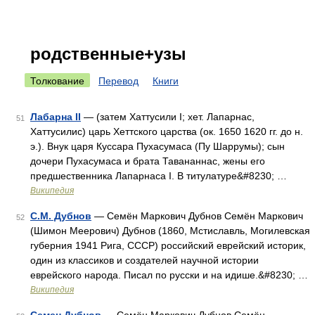
родственные+узы
Толкование
Перевод
Книги
Лабарна II
— (затем Хаттусили I; хет. Лапарнас,
51
Хаттусилис) царь Хеттского царства (ок. 1650 1620 гг. до н.
э.). Внук царя Куссара Пухасумаса (Пу Шаррумы); сын
дочери Пухасумаса и брата Тавананнас, жены его
предшественника Лапарнаса I. В титулатуре&#8230; …
Википедия
С.М. Дубнов
— Семён Маркович Дубнов Семён Маркович
52
(Шимон Меерович) Дубнов (1860, Мстиславль, Могилевская
губерния 1941 Рига, СССР) российский еврейский историк,
один из классиков и создателей научной истории
еврейского народа. Писал по русски и на идише.&#8230; …
Википедия